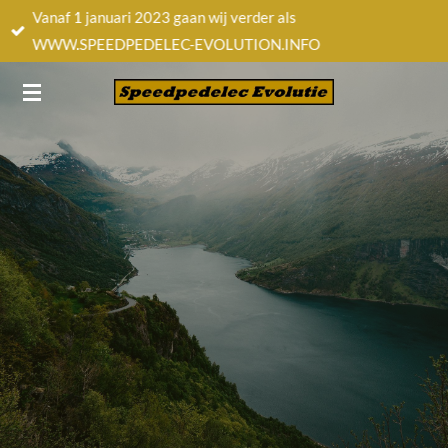
Vanaf 1 januari 2023 gaan wij verder als
Ga
WWW.SPEEDPEDELEC-EVOLUTION.INFO
direct
naar
de
hoofdinhoud