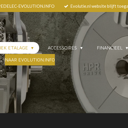
EEDPEDELEC-EVOLUTION.INFO
Evolutie.nl website blijft toeg
IEK ETALAGE
ACCESSOIRES
FINANCIEEL
NAAR EVOLUTION.INFO