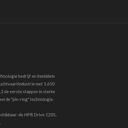
hnologie bedrijf en inmiddels
 luchtvaartindustrie met 1.650
2 de eerste stappen in sterke
erde "pin-ring" technologie.
schikbaar: de HPR Drive 120S,
.