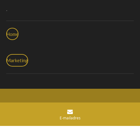
.
Home
Marketing
© 2020 Speedpedelec Evolutie
Powered by
JouwWeb
E-mailadres