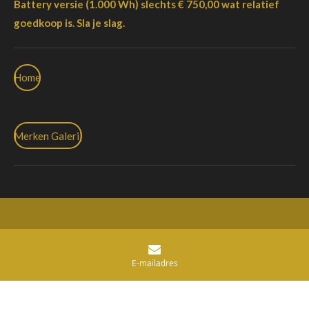
Battery versie (1.000 Wh) slechts € 750,00 wat relatief
goedkoop is. Sla je slag.
Home
Merken Galerij
© 2020 Speedpedelec Evolutie
Powered by
JouwWeb
E-mailadres