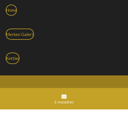
Home
Merken Galerij
Kettler
© 2020 Speedpedelec Evolutie
Powered by
JouwWeb
E-mailadres