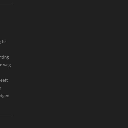
g te
hting
de weg
heeft
e
migen