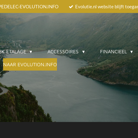
EEDPEDELEC-EVOLUTION.INFO
Evolutie.nl website blijft toeg
EK ETALAGE
ACCESSOIRES
FINANCIEEL
NAAR EVOLUTION.INFO