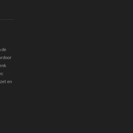
n de
ardoor
Denk
ec
ezet en