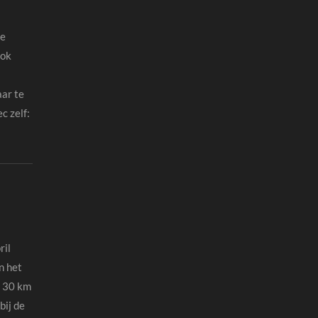
de
ook
aar te
c zelf:
ril
n het
l 30 km
bij de