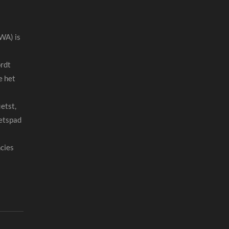
WA) is
ordt
e het
etst,
ietspad
ncies