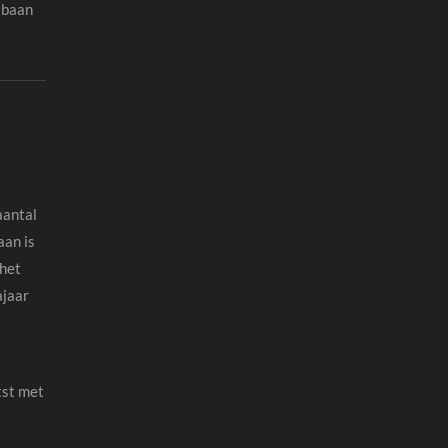
ijbaan
aantal
aan is
 het
ajaar
tst met