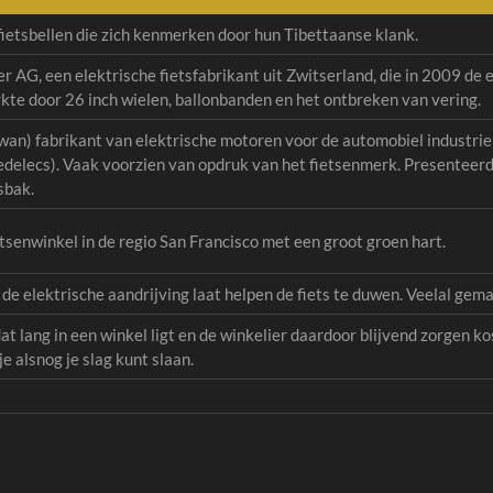
ietsbellen die zich kenmerken door hun Tibettaanse klank.
G, een elektrische fietsfabrikant uit Zwitserland, die in 2009 de 
kte door 26 inch wielen, ballonbanden en het ontbreken van vering.
an) fabrikant van elektrische motoren voor de automobiel industrie
edelecs). Vaak voorzien van opdruk van het fietsenmerk. Presenteer
sbak.
tsenwinkel in de regio San Francisco met een groot groen hart.
 de elektrische aandrijving laat helpen de fiets te duwen. Veelal ge
t lang in een winkel ligt en de winkelier daardoor blijvend zorgen ko
 alsnog je slag kunt slaan.