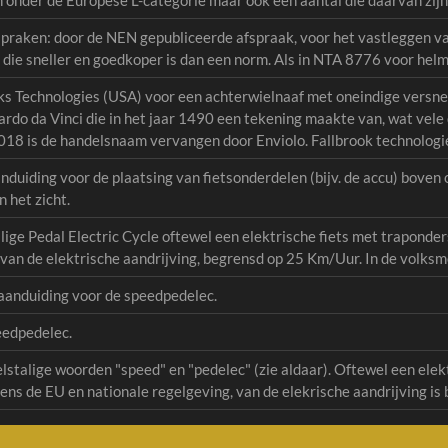
n onder de Europese L-categorie maar ook een aantal die daarvan zijn
praken: door de NEN gepubliceerde afspraak, voor het vastleggen va
die sneller en goedkoper is dan een norm. Als in NTA 8776 voor hel
s Technologies (USA) voor een achterwielnaaf met oneindige versnel
ardo da Vinci die in het jaar 1490 een tekening maakte van, wat vele
018 is de handelsnaam vervangen door Enviolo. Fallbrook technologi
anduiding voor de plaatsing van fietsonderdelen (bijv. de accu) boven of
n het zicht.
lige Pedal Electric Cycle oftewel een elektrische fiets met traponde
, van de elektrische aandrijving, begrensd op 25 Km/Uur. In de volk
 aanduiding voor de speedpedelec.
eedpedelec.
talige woorden "speed" en "pedelec" (zie aldaar). Oftewel een elek
ens de EU en nationale regelgeving, van de elekrische aandrijving i