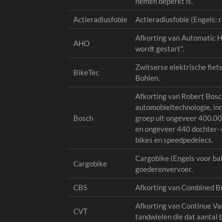
nemen beperkt is.
Actieradiusfobie
Actieradiusfobie (Engels: r
Afkorting van Automatic He
AHO
wordt gestart".
Zwitserse elektrische fiet
BikeTec
Bohlen.
Afkorting van Robert Bosch
automobieltechnologie, in
Bosch
groep uit ongeveer 400.0
en ongeveer 440 dochter- 
bikes en speedpedelecs.
Cargobike (Engels voor bak
Cargobike
goederenvervoer.
CBS
Afkorting van Combined Br
Afkorting van Continue Var
CVT
tandwielen die dat aantal 