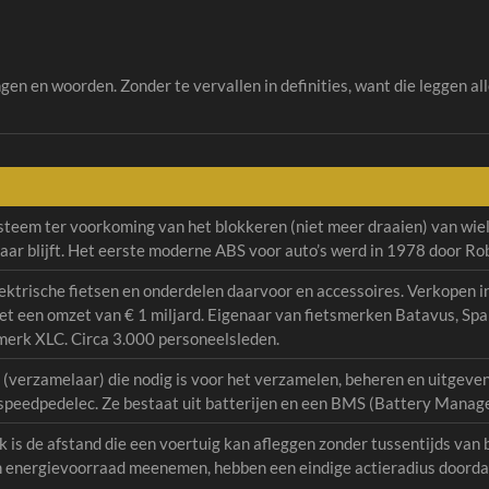
gen en woorden. Zonder te vervallen in definities, want die leggen a
steem ter voorkoming van het blokkeren (niet meer draaien) van w
baar blijft. Het eerste moderne ABS voor auto’s werd in 1978 door R
ektrische fietsen en onderdelen daarvoor en accessoires. Verkopen in 
et een omzet van € 1 miljard. Eigenaar van fietsmerken Batavus, Spar
erk XLC. Circa 3.000 personeelsleden.
(verzamelaar) die nodig is voor het verzamelen, beheren en uitgeven
speedpedelec. Ze bestaat uit batterijen en een BMS (Battery Mana
k is de afstand die een voertuig kan afleggen zonder tussentijds van 
n energievoorraad meenemen, hebben een eindige actieradius doorda