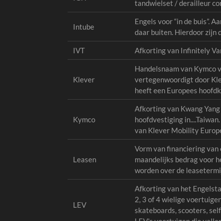
tandwielset / derailleur com
Engels voor “in de buis”. A
Intube
daar buiten. Hierdoor zijn d
IVT
Afkorting van Infinitely V
Handelsnaam van Kymco voo
Klever
vertegenwoordigt door Klev
heeft een Europees hoofdkw
Afkorting van Kwang Yang M
Kymco
hoofdvestiging in....Taiwa
van Klever Mobility Europ
Vorm van financiering van e
Leasen
maandelijks bedrag voor het
worden over de leasetermi
Afkorting van het Engelstal
2, 3 of 4 wielige voertui
LEV
skateboards, scooters, sel