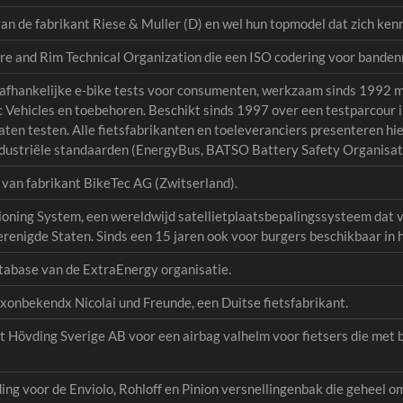
n de fabrikant Riese & Muller (D) en wel hun topmodel dat zich ken
re and Rim Technical Organization die een ISO codering voor banden
afhankelijke e-bike tests voor consumenten, werkzaam sinds 1992 met
c Vehicles en toebehoren. Beschikt sinds 1997 over een testparcour i
aten testen. Alle fietsfabrikanten en toeleveranciers presenteren hi
 industriële standaarden (EnergyBus, BATSO Battery Safety Organisat
van fabrikant BikeTec AG (Zwitserland).
tioning System, een wereldwijd satellietplaatsbepalingssysteem dat
erenigde Staten. Sinds een 15 jaren ook voor burgers beschikbaar in
tabase van de ExtraEnergy organisatie.
xonbekendx Nicolai und Freunde, een Duitse fietsfabrikant.
 Hövding Sverige AB voor een airbag valhelm voor fietsers die met 
ng voor de Enviolo, Rohloff en Pinion versnellingenbak die geheel om