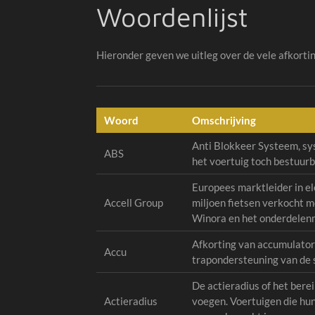
Woordenlijst
Hieronder geven we uitleg over de vele afkortin
Woord
Omschrijving
Anti Blokkeer Systeem, sy
ABS
het voertuig toch bestuur
Europees marktleider in el
Accell Group
miljoen fietsen verkocht m
Winora en het onderdelenm
Afkorting van accumulator 
Accu
trapondersteuning van de 
De actieradius of het berei
Actieradius
voegen. Voertuigen die hu