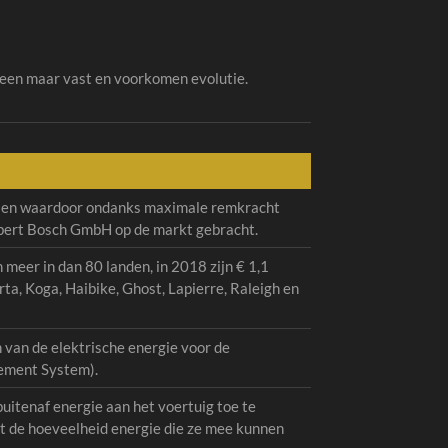
lleen maar vast en voorkomen evolutie.
ielen waardoor ondanks maximale remkracht
obert Bosch GmbH op de markt gebracht.
meer in dan 80 landen, in 2018 zijn € 1,1
ta, Koga, Haibike, Ghost, Lapierre, Raleigh en
 van de elektrische energie voor de
gement System).
buitenaf energie aan het voertuig toe te
t de hoeveelheid energie die ze mee kunnen