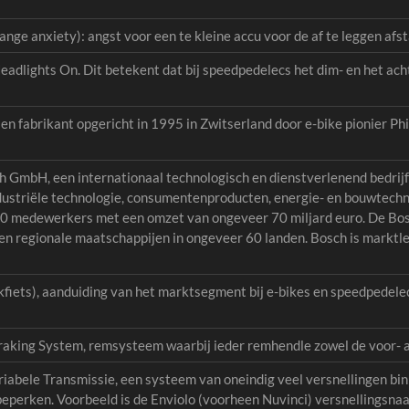
ange anxiety): angst voor een te kleine accu voor de af te leggen afst
adlights On. Dit betekent dat bij speedpedelecs het dim- en het ach
sen fabrikant opgericht in 1995 in Zwitserland door e-bike pionier 
 GmbH, een internationaal technologisch en dienstverlenend bedrijf 
dustriële technologie, consumentenproducten, energie- en bouwtechn
00 medewerkers met een omzet van ongeveer 70 miljard euro. De Bo
en regionale maatschappijen in ongeveer 60 landen. Bosch is marktl
fiets), aanduiding van het marktsegment bij e-bikes en speedpedele
aking System, remsysteem waarbij ieder remhendle zowel de voor- al
iabele Transmissie, een systeem van oneindig veel versnellingen bi
beperken. Voorbeeld is de Enviolo (voorheen Nuvinci) versnellingsnaaf