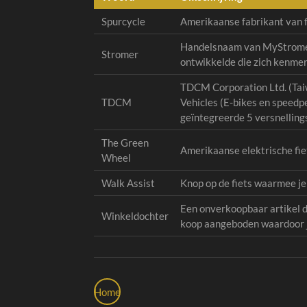
Spurcycle
Amerikaanse fabrikant van f
Handelsnaam van MyStromer A
Stromer
ontwikkelde die zich kenmer
TDCM Corporation Ltd. (Taiw
TDCM
Vehicles (E-bikes en speedp
geïntegreerde 5 versnelling
The Green
Amerikaanse elektrische fie
Wheel
Walk Assist
Knop op de fiets waarmee je
Een onverkoopbaar artikel da
Winkeldochter
koop aangeboden waardoor je
Home