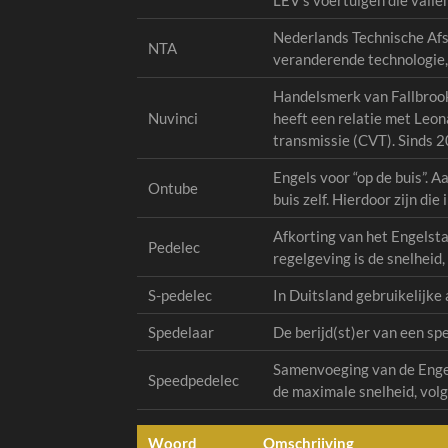
LEV's voertuigen die valle
Nederlands Technische Afs
NTA
veranderende technologie, 
Handelsmerk van Fallbrook
Nuvinci
heeft een relatie met Leon
transmissie (CVT). Sinds 2
Engels voor “op de buis”. A
Ontube
buis zelf. Hierdoor zijn die i
Afkorting van het Engelsta
Pedelec
regelgeving is de snelheid
S-pedelec
In Duitsland gebruikelijke
Spedelaar
De berijd(st)er van een sp
Samenvoeging van de Engels
Speedpedelec
de maximale snelheid, volg
Woord
Omschrijving