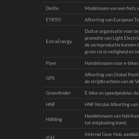
Delite
Modelnaam van een fiets va
ETRTO
Afkorting van European Ty
Duitse organisatie voor on
promotie van Light Electri
ExtraEnergy
de serieproductie kunnen l
grote rol in veiligheid en
Flyer
Handelsnaam voor e-bikes 
Afkorting van Global Posi
GPS
de strijdkrachten van de V
Greenfinder
E-bike en speedpedelec da
HNF
HNF Nicolai Afkorting van 
Handelsnaam van fabrikant
Höfding
tot ontplooiing komt.
Internal Gear Hub, aanduidi
IGH