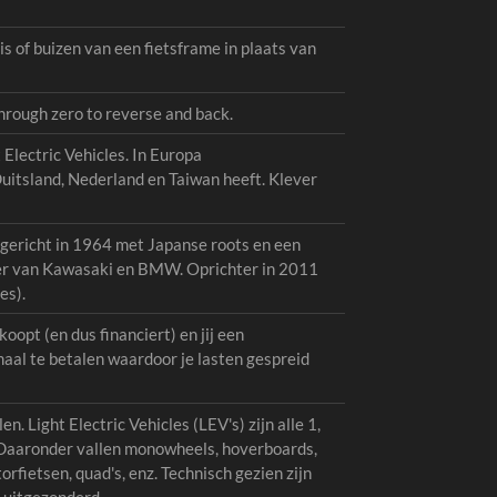
uis of buizen van een fietsframe in plaats van
hrough zero to reverse and back.
lectric Vehicles. In Europa
uitsland, Nederland en Taiwan heeft. Klever
pgericht in 1964 met Japanse roots en een
ncier van Kawasaki en BMW. Oprichter in 2011
es).
oopt (en dus financiert) en jij een
maal te betalen waardoor je lasten gespreid
. Light Electric Vehicles (LEV's) zijn alle 1,
. Daaronder vallen monowheels, hoverboards,
rfietsen, quad's, enz. Technisch gezien zijn