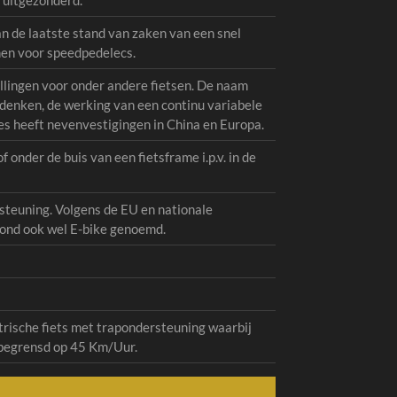
 uitgezonderd.
n de laatste stand van zaken van een snel
men voor speedpedelecs.
lingen voor onder andere fietsen. De naam
 denken, de werking van een continu variabele
es heeft nevenvestigingen in China en Europa.
 onder de buis van een fietsframe i.p.v. in de
rsteuning. Volgens de EU en nationale
smond ook wel E-bike genoemd.
trische fiets met trapondersteuning waarbij
s begrensd op 45 Km/Uur.