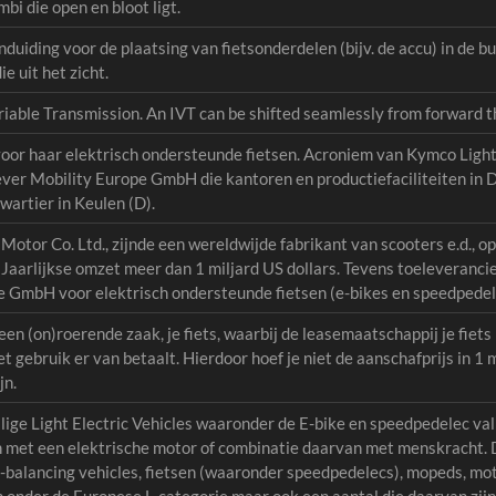
bi die open en bloot ligt.
anduiding voor de plaatsing van fietsonderdelen (bijv. de accu) in de b
ie uit het zicht.
ariable Transmission. An IVT can be shifted seamlessly from forward t
r haar elektrisch ondersteunde fietsen. Acroniem van Kymco Light E
er Mobility Europe GmbH die kantoren en productiefaciliteiten in D
artier in Keulen (D).
otor Co. Ltd., zijnde een wereldwijde fabrikant van scooters e.d., o
n. Jaarlijkse omzet meer dan 1 miljard US dollars. Tevens toelevera
e GmbH voor elektrisch ondersteunde fietsen (e-bikes en speedpedel
en (on)roerende zaak, je fiets, waarbij de leasemaatschappij je fiets k
 gebruik er van betaalt. Hierdoor hoef je niet de aanschafprijs in 1 
jn.
ige Light Electric Vehicles waaronder de E-bike en speedpedelec vallen
gen met een elektrische motor of combinatie daarvan met menskracht
f-balancing vehicles, fietsen (waaronder speedpedelecs), mopeds, moto