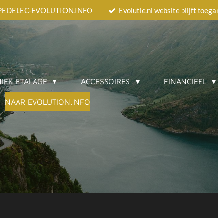
EEDPEDELEC-EVOLUTION.INFO
Evolutie.nl website blijft toeg
IEK ETALAGE
ACCESSOIRES
FINANCIEEL
NAAR EVOLUTION.INFO