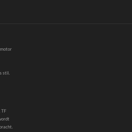
nmotor
 stil.
 TF
wordt
bracht.