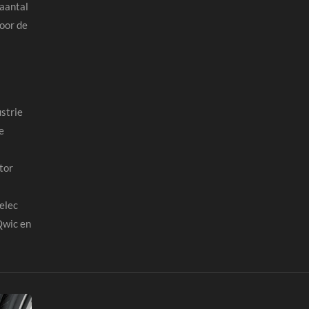
 aantal
oor de
strie
e
tor
elec
Qwic en