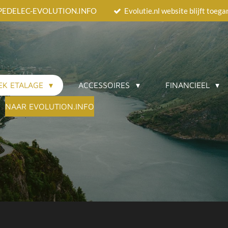
EEDPEDELEC-EVOLUTION.INFO
Evolutie.nl website blijft toeg
EK ETALAGE
ACCESSOIRES
FINANCIEEL
NAAR EVOLUTION.INFO