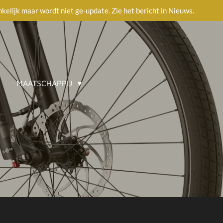
ankelijk maar wordt niet ge-update. Zie het bericht in Nieuws.
MAATSCHAPPIJ