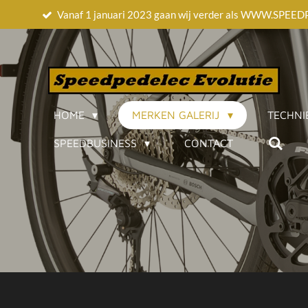
Vanaf 1 januari 2023 gaan wij verder als WWW.SP
Ga
direct
naar
de
hoofdinhoud
HOME
MERKEN GALERIJ
TECHNI
SPEEDBUSINESS
CONTACT