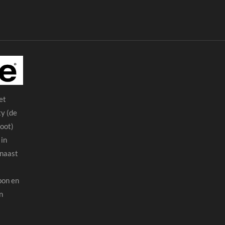
et
ty (de
poot)
 in
 naast
bon en
n