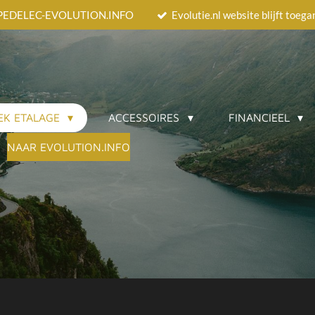
EEDPEDELEC-EVOLUTION.INFO
Evolutie.nl website blijft toeg
EK ETALAGE
ACCESSOIRES
FINANCIEEL
NAAR EVOLUTION.INFO