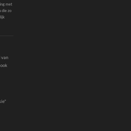
ing met
 die zo
ijk
d van
 ook
sie"