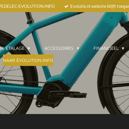
EEDPEDELEC-EVOLUTION.INFO
Evolutie.nl website blijft toeg
EK ETALAGE
ACCESSOIRES
FINANCIEEL
NAAR EVOLUTION.INFO