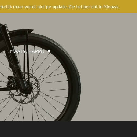
ankelijk maar wordt niet ge-update. Zie het bericht in Nieuws.
MAATSCHAPPIJ