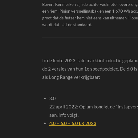
Boven: Kenmerken zijn de achterwielmotor, overbreng
een riem, Pinion versnellingsbak en een 1.670 Wh accu
groot dat de fietser hem niet eens kan uitnemen. Hopel
wordt dat niet de standaard.
In de lente 2023 is de marktintroductie geplan
de 2 versies van hun 1e speedpedelec. De 6.0 is
als Long Range verkrijgbaar:
3.0
22 april 2022: Opium kondigt de "instapver
aan, info volgt.
4.0 + 6.0 + 6.0 LR 2023