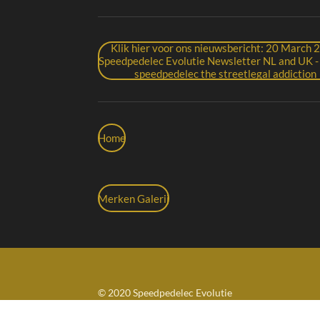
Klik hier voor ons nieuwsbericht: 20 March
Speedpedelec Evolutie Newsletter NL and UK 
speedpedelec the streetlegal addiction
Home
Merken Galerij
© 2020 Speedpedelec Evolutie