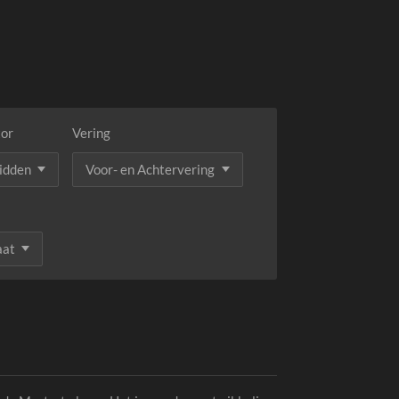
tor
Vering