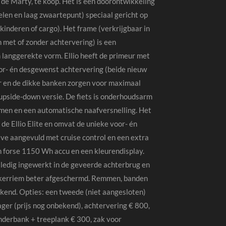
, de Marty, te koop. Het is een doorontwikkeling
ielen en laag zwaartepunt) speciaal gericht op
inderen of cargo). Het frame (verkrijgbaar in
 met of zonder achtervering) is een
 langgerekte vorm. Ellio heeft de primeur met
oor- én desgewenst achtervering (beide nieuw
ur en de dikke banken zorgen voor maximaal
 upside-down versie. De fiets is onderhoudsarm
emen en een automatische naafversnelling. Het
de Ellio Elite en omvat de unieke voor- én
ve aangevuld met cruise control en een extra
n forse 1150 Wh accu en een kleurendisplay.
ledig ingewerkt in de geveerde achterbrug en
inkerriem beter afgeschermd. Remmen, banden
ekend. Opties: een tweede (niet aangesloten)
ger (prijs nog onbekend), achtervering € 800,
nderbank + treeplank € 300, zak voor