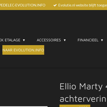
EEDPEDELEC-EVOLUTION.INFO
Evolutie.nl website blijft toeg
EK ETALAGE
ACCESSOIRES
FINANCIEEL
NAAR EVOLUTION.INFO
Ellio Marty
achterveri