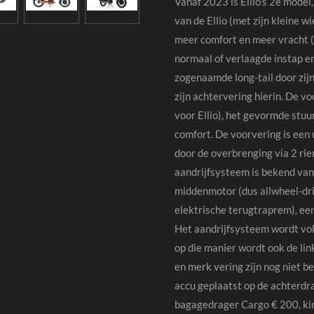
Vanaf 2023 is Ellio's 2e model
van de Ellio (met zijn kleine w
meer comfort en meer vracht (k
normaal of verlaagde instap en
zogenaamde long-tail door zijn
zijn achtervering hierin. De v
voor Ellio), het gevormde stu
comfort. De voorvering is een
door de overbrenging via 2 ri
aandrijfsysteem is bekend van 
middenmotor (dus allwheel-dri
elektrische terugtraprem), ee
Het aandrijfsysteem wordt vol
op die manier wordt ook de l
en merk vering zijn nog niet b
accu geplaatst op de achterdra
bagagedrager Cargo € 200, ki